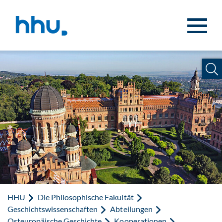
Zum Inhalt springen
Zur Suche springen
HHU
Die Philosophische Fakultät
Geschichtswissenschaften
Abteilungen
Osteuropäische Geschichte
Kooperationen