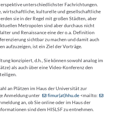
erspektive unterschiedlichster Fachrichtungen.
wirtschaftliche, kulturelle und gesellschaftliche
erden sie in der Regel mit großen Städten, aber
aktuellen Metropolen sind aber durchaus nicht
alter und Renaissance eine der o.a. Definition
ferenzierung sichtbar zu machen und damit auch
 aufzuzeigen, ist ein Ziel der Vorträge.
tung konzipiert, d.h., Sie können sowohl analog im
ätze) als auch über eine Video-Konferenz den
teiligen.
ahl an Plätzen im Haus der Universität zur
ige Anmeldung unter
fimur(at)hhu.de
<mailto:
 Anmeldung an, ob Sie online oder im Haus der
Informationen sind dem HISLSF zu entnehmen.