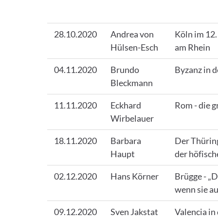
28.10.2020
Andrea von
Köln im 12
Hülsen-Esch
am Rhein
04.11.2020
Brundo
Byzanz in d
Bleckmann
11.11.2020
Eckhard
Rom - die g
Wirbelauer
18.11.2020
Barbara
Der Thürin
Haupt
der höfisch
02.12.2020
Hans Körner
Brügge - „D
wenn sie au
09.12.2020
Sven Jakstat
Valencia in