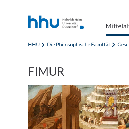
Zum Inhalt springen
Zur Suche springen
Mittelal
HHU
Die Philosophische Fakultät
Gesc
FIMUR