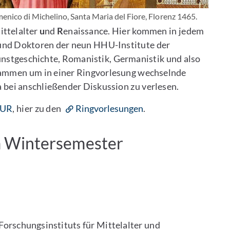
nico di Michelino, Santa Maria del Fiore, Florenz 1465.
M
ittelalter
u
nd
R
enaissance. Hier kommen in jedem
nd Doktoren der neun HHU-Institute der
nstgeschichte, Romanistik, Germanistik und also
sammen um in einer Ringvorlesung wechselnde
bei anschließender Diskussion zu verlesen.
MUR
, hier zu den
Ringvorlesungen
.
m Wintersemester
Forschungsinstituts für Mittelalter und