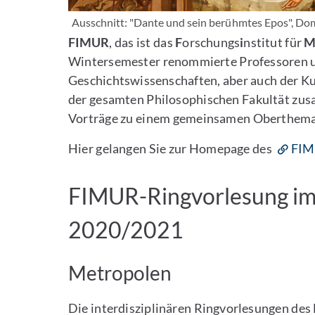
Ausschnitt: "Dante und sein berühmtes Epos", Dome
FIMUR
, das ist das
F
orschungs
i
nstitut für
Wintersemester renommierte Professoren u
Geschichtswissenschaften, aber auch der Ku
der gesamten Philosophischen Fakultät zu
Vorträge zu einem gemeinsamen Oberthema 
Hier gelangen Sie zur Homepage des
FI
FIMUR-Ringvorlesung i
2020/2021
Metropolen
Die interdisziplinären Ringvorlesungen des 