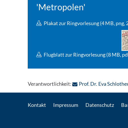
'Metropolen'
Plakat zur Ringvorlesung (4 MB, png, 
Flugblatt zur Ringvorlesung (8 MB, pd
Verantwortlichkeit:
Prof. Dr. Eva Schloth
Kontakt
Impressum
Datenschutz
Bar