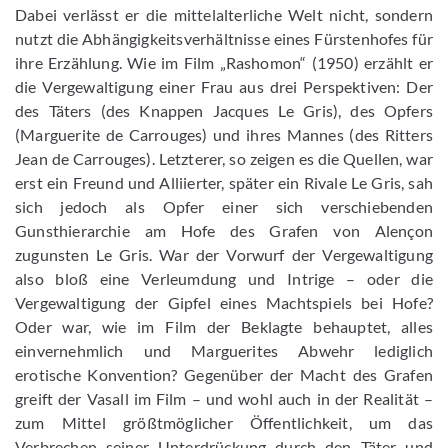
Dabei verlässt er die mittelalterliche Welt nicht, sondern
nutzt die Abhängigkeitsverhältnisse eines Fürstenhofes für
ihre Erzählung. Wie im Film „Rashomon“ (1950) erzählt er
die Vergewaltigung einer Frau aus drei Perspektiven: Der
des Täters (des Knappen Jacques Le Gris), des Opfers
(Marguerite de Carrouges) und ihres Mannes (des Ritters
Jean de Carrouges). Letzterer, so zeigen es die Quellen, war
erst ein Freund und Alliierter, später ein Rivale Le Gris, sah
sich jedoch als Opfer einer sich verschiebenden
Gunsthierarchie am Hofe des Grafen von Alençon
zugunsten Le Gris. War der Vorwurf der Vergewaltigung
also bloß eine Verleumdung und Intrige – oder die
Vergewaltigung der Gipfel eines Machtspiels bei Hofe?
Oder war, wie im Film der Beklagte behauptet, alles
einvernehmlich und Marguerites Abwehr lediglich
erotische Konvention? Gegenüber der Macht des Grafen
greift der Vasall im Film – und wohl auch in der Realität –
zum Mittel größtmöglicher Öffentlichkeit, um das
Verbrechen seiner Unterdrückung durch den Täter und