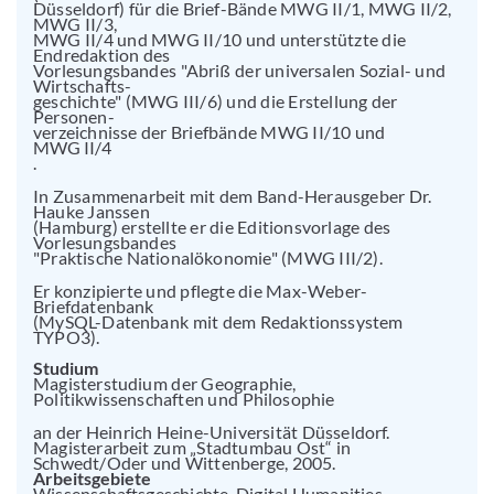
Düsseldorf) für die Brief-Bände MWG II/1, MWG II/2,
MWG II/3,
MWG II/4 und MWG II/10 und unterstützte die
Endredaktion des
Vorlesungsbandes "Abriß der universalen Sozial- und
Wirtschafts-
geschichte" (MWG III/6) und die Erstellung der
Personen-
verzeichnisse der Briefbände MWG II/10 und
MWG II/4
.
In Zusammenarbeit mit dem Band-Herausgeber Dr.
Hauke Janssen
(Hamburg) erstellte er die Editionsvorlage des
Vorlesungsbandes
"Praktische Nationalökonomie" (MWG III/2).
Er konzipierte und pflegte die Max-Weber-
Briefdatenbank
(MySQL-Datenbank mit dem Redaktionssystem
TYPO3).
Studium
Magisterstudium der Geographie,
Politikwissenschaften und Philosophie
an der Heinrich Heine-Universität Düsseldorf.
Magisterarbeit zum „Stadtumbau Ost“ in
Schwedt/Oder und Wittenberge, 2005.
Arbeitsgebiete
Wissenschaftsgeschichte, Digital Humanities,