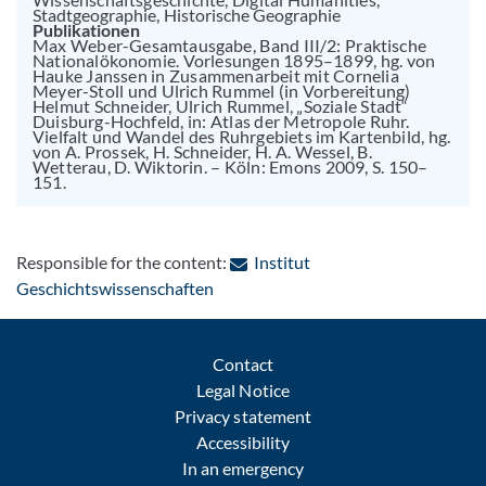
Stadtgeographie, Historische Geographie
Publikationen
Max Weber-Gesamtausgabe, Band III/2: Praktische
Nationalökonomie. Vorlesungen 1895–1899, hg. von
Hauke Janssen in Zusammenarbeit mit Cornelia
Meyer-Stoll und Ulrich Rummel (in Vorbereitung)
Helmut Schneider, Ulrich Rummel, „Soziale Stadt“
Duisburg-Hochfeld, in: Atlas der Metropole Ruhr.
Vielfalt und Wandel des Ruhrgebiets im Kartenbild, hg.
von A. Prossek, H. Schneider, H. A. Wessel, B.
Wetterau, D. Wiktorin. – Köln: Emons 2009, S. 150–
151.
Responsible for the content:
Institut
: Contact by e-mail
Geschichtswissenschaften
Contact
Legal Notice
Privacy statement
Accessibility
In an emergency