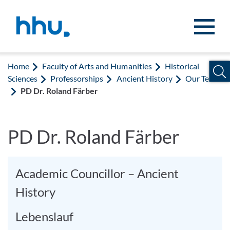
Jump to content
Jump to search
Home
Faculty of Arts and Humanities
Historical
Sciences
Professorships
Ancient History
Our Team
PD Dr. Roland Färber
PD Dr. Roland Färber
Academic Councillor – Ancient
History
Lebenslauf