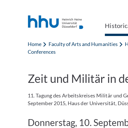
Jump to content
Jump to search
Historic
Home
Faculty of Arts and Humanities
H
Conferences
Zeit und Militär in 
11. Tagung des Arbeitskreises Militär und Ge
September 2015, Haus der Universität, Düss
Donnerstag, 10. Septem