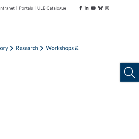
Intranet
|
Portals
|
ULB Catalogue
tory
Research
Workshops &