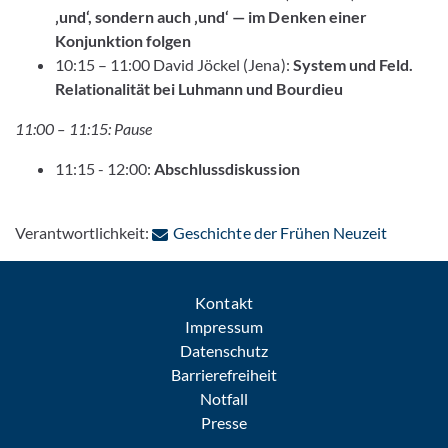
‚und‘, sondern auch ‚und‘ — im Denken einer
Konjunktion folgen
10:15 – 11:00 David Jöckel (Jena):
System und Feld.
Relationalität bei Luhmann und Bourdieu
11:00 – 11:15: Pause
11:15 - 12:00:
Abschlussdiskussion
: Per E-M
Verantwortlichkeit:
Geschichte der Frühen Neuzeit
Kontakt
Impressum
Datenschutz
Barrierefreiheit
Notfall
Presse