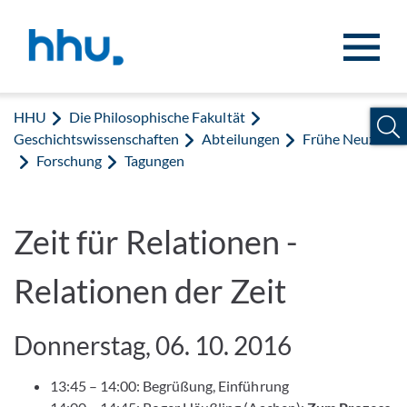
Zum Inhalt springen
Zur Suche springen
HHU
Die Philosophische Fakultät
Geschichtswissenschaften
Abteilungen
Frühe Neuzeit
Forschung
Tagungen
Zeit für Relationen -
Relationen der Zeit
Donnerstag, 06. 10. 2016
13:45 – 14:00: Begrüßung, Einführung